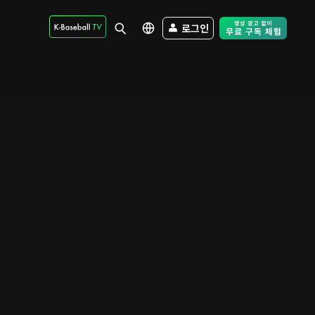
로그인
Free Trial - Sk