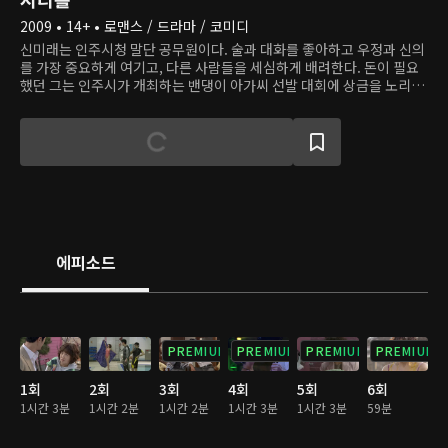
2009 • 14+ • 로맨스 / 드라마 / 코미디
신미래는 인주시청 말단 공무원이다. 술과 대화를 좋아하고 우정과 신의
를 가장 중요하게 여기고, 다른 사람들을 세심하게 배려한다. 돈이 필요
했던 그는 인주시가 개최하는 밴댕이 아가씨 선발 대회에 상금을 노리고
출전한다. 선발 대회를 주관하는 인주시 부시장 조국은 예측 불가능한 미
래 때문에 골머리를 앓는다. 그는 정치 멘토의 권유에 따라 지방 도시의
부시장으로 부임했고, 인주시에서의 활동을 바탕으로 중앙 정계에 진출
하려 한다. 그의 정치력은 모두를 손에 넣고 조종할 수 있지만 미래에겐
통하지 않는다. 결국 미래의 고집과 끈기 덕분에 선발 대회 상금에 얽힌
비리가 드러나고 시장은 사퇴한다. 조국은 미래를 새 시장으로 만들려 하
고, 동지가 된 두 사람 사이엔 사랑의 감정이 싹트기 시작한다. 하지만 인
주시의 정치가들은 자신들과 뜻이 다른 미래를 제거하려 하고, 조국의 약
혼자 또한 정치적 야심을 위해 미래와 조국을 떼어놓으려 한다.
에피소드
PREMIUM
PREMIUM
PREMIUM
PREMIUM
1회
2회
3회
4회
5회
6회
1시간 3분
1시간 2분
1시간 2분
1시간 3분
1시간 3분
59분