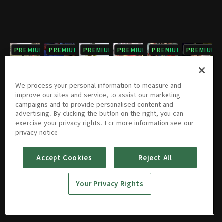
PREMIUM
PREMIUM
PREMIUM
PREMIUM
PREMIUM
PREMIUM
7회
8회
9회
10회
11회
12회
1시간 2분
1시간 1분
1시간 3분
1시간 3분
1시간 3분
1시간 4분
We process your personal information to measure and
improve our sites and service, to assist our marketing
campaigns and to provide personalised content and
PREMIUM
PREMIUM
PREMIUM
PREMIUM
PREMIUM
PREMIUM
advertising. By clicking the button on the right, you can
exercise your privacy rights. For more information see our
13회
14회
15회
16회
17회
18회
privacy notice
1시간 1분
1시간 4분
1시간 4분
1시간 1분
1시간 4분
1시간 4분
Accept Cookies
Reject All
PREMIUM
PREMIUM
19회
20회
Your Privacy Rights
1시간 3분
1시간 6분