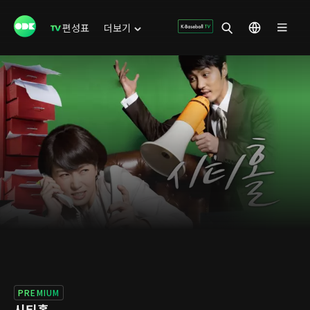
편성표
더보기
PREMIUM
시티홀