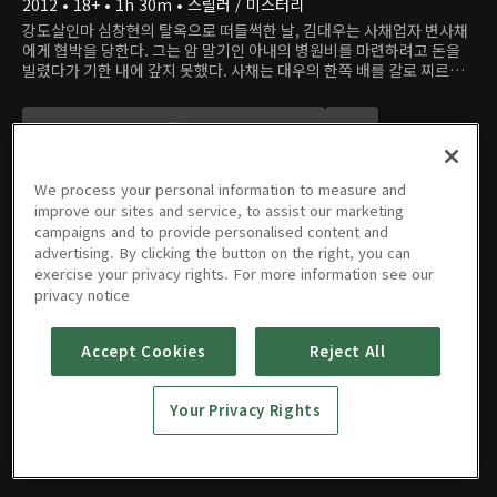
2012 • 18+ • 1h 30m • 스릴러 / 미스터리
강도살인마 심창현의 탈옥으로 떠들썩한 날, 김대우는 사채업자 변사채
에게 협박을 당한다. 그는 암 말기인 아내의 병원비를 마련하려고 돈을
빌렸다가 기한 내에 갚지 못했다. 사채는 대우의 한쪽 배를 칼로 찌르고,
다음 기한까지 돈을 갚지 못하면 신장과 간을 적출하겠다는 협박을 받는
다. 밤늦게 거리를 베회하는 대우는 한 택시가 행인을 치는 모습을 목격
하게 되는데...
We process your personal information to measure and
improve our sites and service, to assist our marketing
campaigns and to provide personalised content and
advertising. By clicking the button on the right, you can
영화
exercise your privacy rights. For more information see our
privacy notice
Accept Cookies
Reject All
비정한 도
시
Your Privacy Rights
2012 • 18+ • 1h 30m • 스릴러 / 미스터리