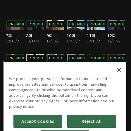
PREMIUM
PREMIUM
PREMIUM
PREMIUM
PREMIUM
PREMIUM
7회
8회
9회
10회
11회
12회
12/10/2024 • 34분
12/11/2024 • 34분
12/12/2024 • 35분
12/13/2024 • 34분
12/16/2024 • 34분
12/17/2024 • 34분
PREMIUM
PREMIUM
PREMIUM
PREMIUM
PREMIUM
PREMIUM
13회
14회
15회
16회
17회
18회
12/18/2024 • 35분
12/19/2024 • 34분
12/20/2024 • 34분
12/23/2024 • 34분
12/24/2024 • 34분
12/25/2024 • 34분
We process your personal information to measure and
improve our sites and service, to assist our marketing
campaigns and to provide personalised content and
PREMIUM
PREMIUM
PREMIUM
PREMIUM
PREMIUM
PREMIUM
advertising. By clicking the button on the right, you can
exercise your privacy rights. For more information see our
19회
20회
21회
22회
23회
24회
privacy notice
12/26/2024 • 34분
12/27/2024 • 34분
12/30/2024 • 34분
12/31/2024 • 34분
01/01/2025 • 34분
01/02/2025 • 33분
Accept Cookies
Reject All
PREMIUM
PREMIUM
PREMIUM
PREMIUM
PREMIUM
PREMIUM