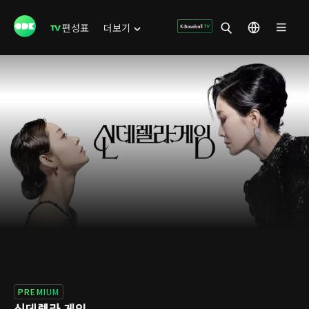
편성표
더보기
PREMIUM
신데렐라 게임