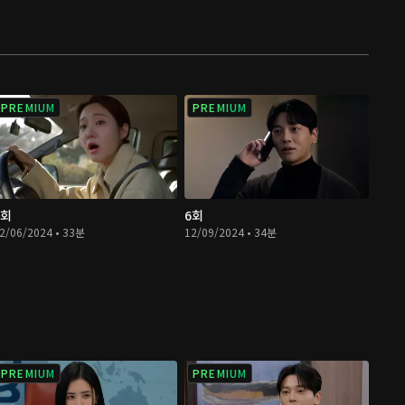
PREMIUM
PREMIUM
5회
6회
2/06/2024 • 33분
12/09/2024 • 34분
PREMIUM
PREMIUM