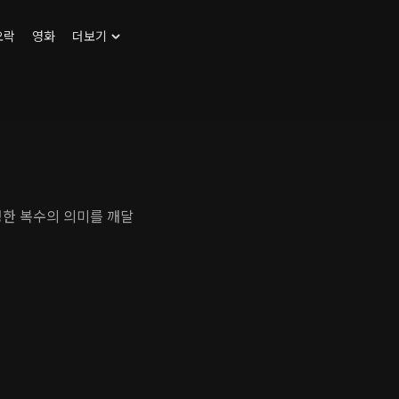
오락
영화
더보기
정한 복수의 의미를 깨달