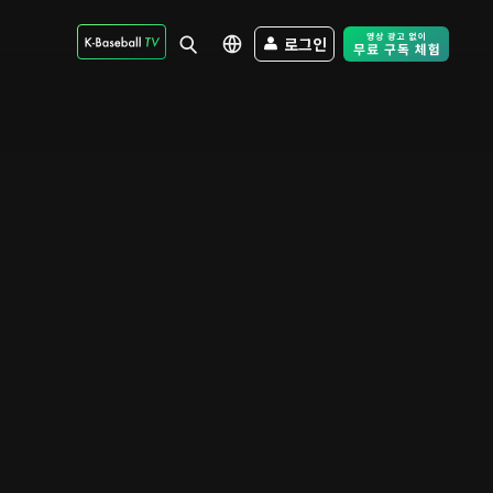
로그인
Free Trial - Sk