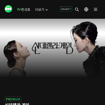
편성표
더보기
PREMIUM
신데렐라 게임