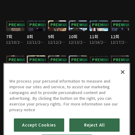
PREMIUM
PREMIUM
PREMIUM
PREMIUM
PREMIUM
PREMIUM
7회
8회
9회
10회
11회
12회
12/10/2024 • 34분
12/11/2024 • 34분
12/12/2024 • 35분
12/13/2024 • 34분
12/16/2024 • 34분
12/17/2024 • 34분
PREMIUM
PREMIUM
PREMIUM
PREMIUM
PREMIUM
PREMIUM
13회
14회
15회
16회
17회
18회
12/18/2024 • 35분
12/19/2024 • 34분
12/20/2024 • 34분
12/23/2024 • 34분
12/24/2024 • 34분
12/25/2024 • 34분
We process your personal information to measure and
improve our sites and service, to assist our marketing
campaigns and to provide personalised content and
PREMIUM
PREMIUM
PREMIUM
PREMIUM
PREMIUM
PREMIUM
advertising. By clicking the button on the right, you can
exercise your privacy rights. For more information see our
19회
20회
21회
22회
23회
24회
privacy notice
12/26/2024 • 34분
12/27/2024 • 34분
12/30/2024 • 34분
12/31/2024 • 34분
01/01/2025 • 34분
01/02/2025 • 33분
Accept Cookies
Reject All
PREMIUM
PREMIUM
PREMIUM
PREMIUM
PREMIUM
PREMIUM