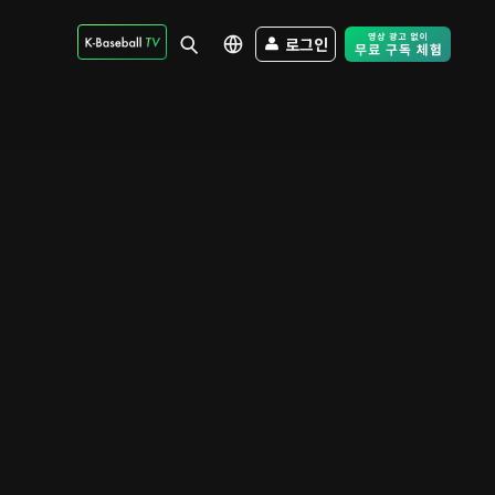
로그인
Free Trial - Sk