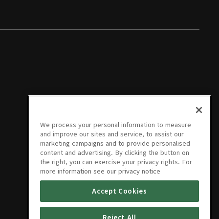
We process your personal information to measure
and improve our sites and service, to assist our
marketing campaigns and to provide personalised
content and advertising. By clicking the button on
the right, you can exercise your privacy rights. For
more information see our privacy notice
Accept Cookies
Reject All