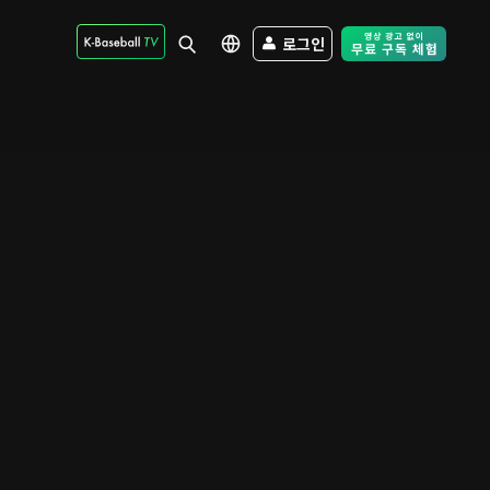
로그인
Free Trial - Sk