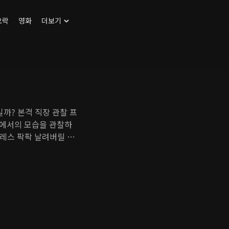
오락
영화
더보기
까? 본격 직장 관찰 프
터에서의 모습을 관찰하
레스 팍팍 날려버릴 솔