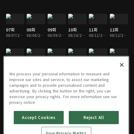
07회
08회
09회
10회
11회
12회
08/07/2019 • 31분
08/08/2019 • 31분
08/09/2019 • 30분
08/10/2019 • 30분
08/11/2019 • 31분
08/12/2019 • 31분
13회
14회
15회
16회
17회
18회
08/13/2019 • 31분
08/14/2019 • 32분
08/15/2019 • 32분
08/16/2019 • 31분
08/17/2019 • 32분
08/18/2019 • 31분
We process your personal information to measure and
improve our sites and service, to assist our marketing
campaigns and to provide personalised content and
advertising. By clicking the button on the right, you can
exercise your privacy rights. For more information see our
19회
20회
21회
22회
23회
24회
privacy notice
08/19/2019 • 33분
08/20/2019 • 31분
08/21/2019 • 33분
08/22/2019 • 32분
08/23/2019 • 32분
08/24/2019 • 31분
Accept Cookies
Reject All
25회
26회
Your Privacy Rights