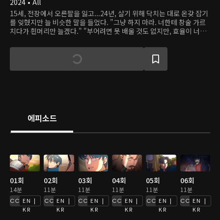
2024 • All
15세, 전장에서 오른팔을 잃고...24년, 살기 위해 닥치는 대로 온갖 잡기
를 잊혔지만 늘 비슷한 말을 들었다. "그냥 하지 마라. 너한테 창술 가르
치다가 흰머리만 늘겠다." "부어려면 못 배울 것도 없지만, 효율이 너무
떨어진다." "야, 약초 캐자, 약초. 왜 굳이 검술을 배우려고 그러냐?" "그
냥 평범하게 살아." 그렇게 39세, 왼팔마저 잘리고 벼랑으로 떨어졌다.
정체 모를 아티팩트를 삼킨 채...
에피소드
01회
02회
03회
04회
05회
06회
14분
11분
11분
11분
11분
11분
EN |
EN |
EN |
EN |
EN |
EN |
KR
KR
KR
KR
KR
KR