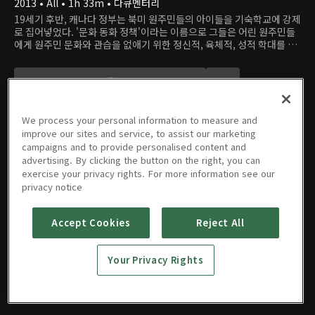
2013 • All • 1h 33m • 다큐멘터리
19세기 후반, 캐나다 정부는 북미 원주민들의 아이들을 기숙학교에 강제
로 집어넣었다. '문화 동화 정책'이라는 이름으로 그들은 어린 원주민들
에게 원주민 문화와 관습을 없애기 위한 정신적, 육체적, 성적 학대를 가
했다. 폭력의 역사는 기숙학교가 폐교된 1996년까지 계속되었고, 이로
인한 원주민과 정부, 타민족 간의 갈등은 깊어질 대로 깊어졌다. 이 다큐
멘터리는 미주 지역의 가장 끔찍한 인종 차별을 겪은 이주민들의 상처를
어루만지고 화해를 위해 열심히 뛰어다니며 복음을 전한 한인 선교사들
의 활동을 담았다.
We process your personal information to measure and
improve our sites and service, to assist our marketing
campaigns and to provide personalised content and
advertising. By clicking the button on the right, you can
영화
예고편 & 클립
exercise your privacy rights. For more information see our
privacy notice
Accept Cookies
Reject All
뷰티풀차
일드
Your Privacy Rights
2013 • All • 1h 33m • 다큐멘터리