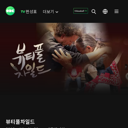
편성표
더보기
뷰티풀차일드