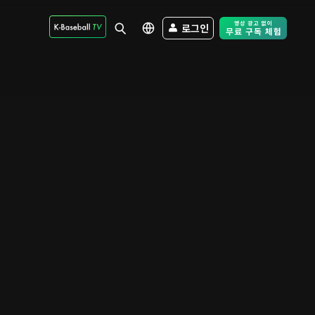
로그인
Free Trial - Sk