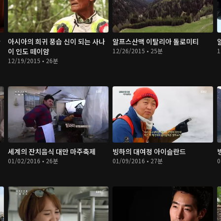
완
아시아의 희귀 풍습 신이 되는 사나
알프스산맥 이탈리아 돌로미티
이 인도 떼이얌
12/26/2015 • 25분
1
12/19/2015 • 26분
세계의 잔치음식 대만 마주축제
빙하의 대여정 아이슬란드
01/02/2016 • 26분
01/09/2016 • 27분
0