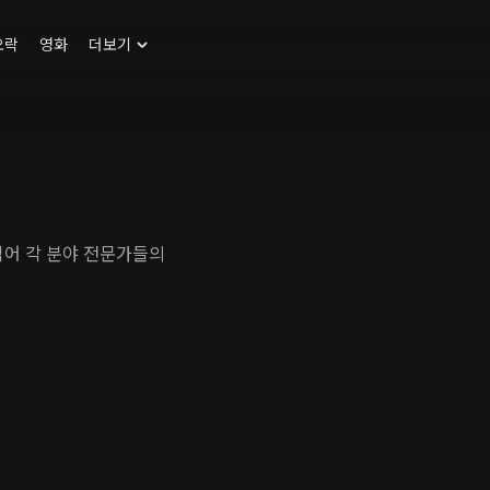
오락
영화
더보기
 엮어 각 분야 전문가들의