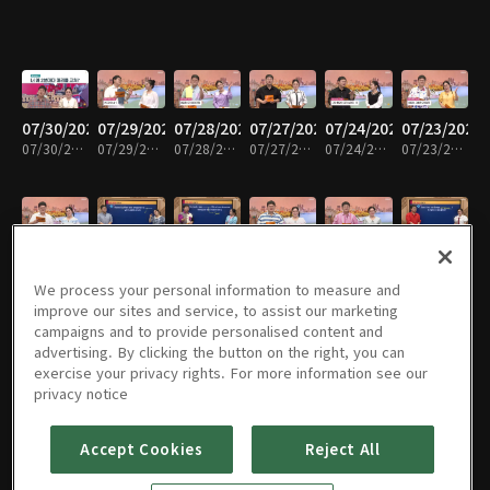
07/30/2026
07/29/2026
07/28/2026
07/27/2026
07/24/2026
07/23/2026
07/30/2026 • 30분
07/29/2026 • 30분
07/28/2026 • 30분
07/27/2026 • 30분
07/24/2026 • 29분
07/23/2026 • 30분
07/22/2026
07/21/2026
07/20/2026
07/17/2026
07/16/2026
07/15/2026
07/22/2026 • 29분
07/21/2026 • 29분
07/20/2026 • 30분
07/17/2026 • 28분
07/16/2026 • 30분
07/15/2026 • 29분
We process your personal information to measure and
improve our sites and service, to assist our marketing
campaigns and to provide personalised content and
advertising. By clicking the button on the right, you can
exercise your privacy rights. For more information see our
07/14/2026
07/13/2026
07/10/2026
07/09/2026
07/08/2026
07/07/2026
privacy notice
07/14/2026 • 30분
07/13/2026 • 30분
07/10/2026 • 30분
07/09/2026 • 29분
07/08/2026 • 30분
07/07/2026 • 29분
Accept Cookies
Reject All