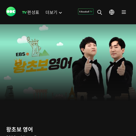
편성표
더보기
왕초보 영어