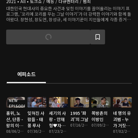
2021 • All • 토크쇼 / 예능 / 다큐멘터리 / 범죄
대한민국 현대사의 중요한 사건과 잊힌 이야기를 끌어올리는 이야기 프
로그램, '꼬리에 꼬리를 무는 그날 이야기'가 더 강력한 이야기와 함께 돌
아왔다. 장현성, 장도연, 장성규, 세 이야기꾼이 지인들에게 각종 증거와
기록물을 바탕으로 실화를 재미있게 재구성해 우리를 놀랍고 흥미로운
그날로 초대한다.
에피소드
NEW
EPISODE
홍위, 노
잊혀진 사
세기의 사
1995 ‘파
쪽방촌의
네 명의 유
산, 단종 -
람들 - 태
랑 - 안재
괴’의 그날
이방인
괴범 - 누
왕의 이름
풍 루사
형♥자오
07/16/2026 • 1시간 14분
07/09/2026 • 1시간 22분
가 거짓을
을 찾아서
08/06/2026 • 1시간 24분
07/30/2026 • 1시간 14분
즈민
07/23/2026 • 1시간 25분
말하는가
07/02/2026 • 1시간 18분