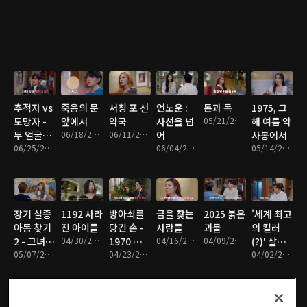
추적자 vs
죽음의 문
서칭 포 선
언노운 :
돈과 독
1975, 그
도망자 -
앞에서
약국
사선을 넘
05/21/2026 • 1시간 8분
해 여름 약
두 얼굴의
06/18/2026 • 1시간 24분
06/11/2026 • 1시간 26분
어
사봉에서
남자
06/25/2026 • 1시간 18분
06/04/2026 • 1시간 18분
05/14/2026 • 1시간 16분
장기 실종
1192 사라
방아쇠를
금을 찾는
2025 붉은
'세계 최고
아동 찾기
진 아이들
당긴 손 -
사람들
괴물
의 킬러
2 - 그녀를
04/30/2026 • 1시간 24분
1970 강변
04/16/2026 • 1시간 11분
04/09/2026 • 1시간 20분
(?)' 살인
찾습니다
05/07/2026 • 1시간 18분
3로 피살
04/23/2026 • 1시간 14분
자와 조종
04/02/2026 • 1시간 18분
사건
자