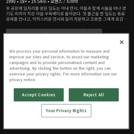
1990 • 18+ • 1h 54m • 로맨스 / 드라마
옷 공장에 일자리를 얻은 일도는 아내 연서, 아들과 함께 서울을 떠나 경
기도 외곽의 작은 마을 우묵배미로 돌아온다. 첫 출근을 한 일도는 동료
공례를 만나고, 억척스러운 연서와 달리 차분하고 조용한 그에게 호감을
느낀다. 그는 공례가 결혼했다는 사실에 잠깐 실망하지만, 남편의 폭력
에 시달리며 불행하게 살고 있다는 사실에 연민을 느낀다. 공례는 자신과
아들을 무심하게 챙기는 일도가 유부남인 걸 알면서도 빠져든다. 서로를
구속하는 일상에서 탈출하고 싶은 두 사람은 결국 불륜을 시작한다. 두
사람은 각자의 배우자에게 불륜 사실을 들키며 심하게 폭행당하지만, 관
We process your personal information to measure and
계를 계속 이어나간다. 둘은 밀회 현장을 동네 사람들에게 들키면서 소문
이 삽시간에 퍼져나가고, 두 사람은 서울로 도망친다. 하지만 불행한 과
improve our sites and service, to assist our marketing
거 때문에 지금의 가정을 지키고 싶은 연서는 일도와 공례를 찾아 서울로
campaigns and to provide personalised content and
향한다.
advertising. By clicking the button on the right, you can
영화
예고편 & 클립
exercise your privacy rights. For more information see our
privacy notice
Accept Cookies
Reject All
우묵배미
의 사랑
Your Privacy Rights
1990 • 18+ • 1h 54m • 로맨스 / 드라마