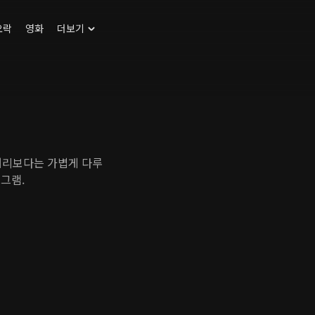
오락
영화
더보기
터리보다는 가볍게 다루
로그램.