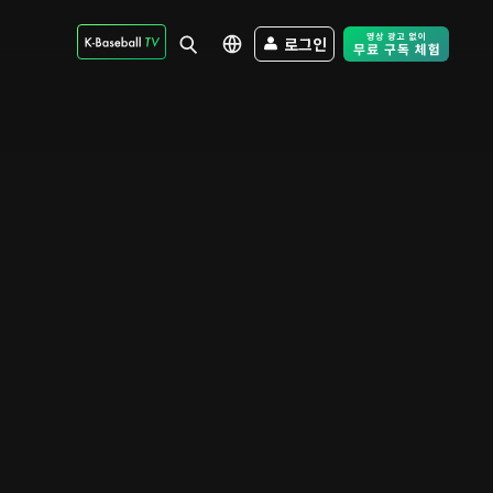
로그인
Free Trial - Sk