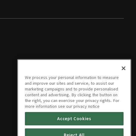
We process your personal information to measure
and improve our sites and service, to assist our
marketing campaigns and to provide personalised
content and advertising. By clicking the button on
the right, you can exercise your privacy rights. For
more information see our privacy notice
Accept Cookies
Reject All