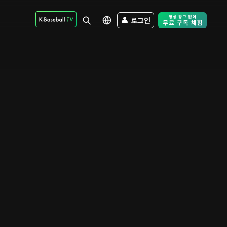
로그인
Free Trial - Sk