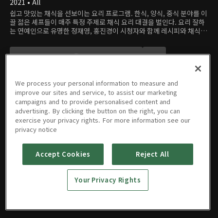
2021 • All
쉽고 맛있는 채식을 선보이는 요리 프로그램. 한식, 양식, 중식 분야를 이
끌 젊은 셰프들이 매주 특정 주제로 채식 요리 대결을 벌인다. 요리 잘하
는 연예인으로 유명한 정재영, 홍진경이 시청자와 함께 레시피와 채식의
세계를 탐구한다. 지구와 우리 건강을 지키는 시청자에게 다채로운 채식
요리의 세계로 안내할 것이다.
We process your personal information to measure and
improve our sites and service, to assist our marketing
campaigns and to provide personalised content and
advertising. By clicking the button on the right, you can
에피소드
exercise your privacy rights. For more information see our
privacy notice
Accept Cookies
Reject All
01회
02회
03회
마지막회
Your Privacy Rights
11/11/2021 • 40분
11/18/2021 • 41분
11/25/2021 • 42분
12/02/2021 • 41분