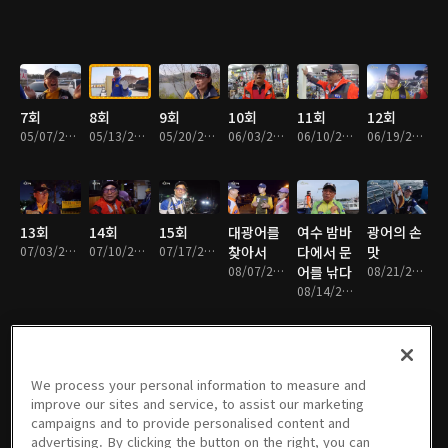
7회
8회
9회
10회
11회
12회
05/07/2015 • 23분
05/13/2015 • 23분
05/20/2015 • 23분
06/03/2015 • 23분
06/10/2015 • 23분
06/19/2015 • 23분
13회
14회
15회
대광어를
여수 밤바
광어의 손
07/03/2015 • 23분
07/10/2015 • 23분
07/17/2015 • 23분
찾아서
다에서 문
맛
08/07/2015 • 23분
어를 낚다
08/21/2015 • 23분
08/14/2015 • 23분
We process your personal information to measure and
바다의 전
겨울맞이
누가 쭈신
외수질 낚
밤의 은빛
손맛의 축
improve our sites and service, to assist our marketing
차를 낚다
힐링 손맛
이 되었나
시로 펼치
출렁임
제, 바다낚
campaigns and to provide personalised content and
09/11/2015 • 23분
을 만나다
10/02/2015 • 23분
는 대단한
10/16/2015 • 23분
시대회 속
advertising. By clicking the button on the right, you can
09/18/2015 • 23분
대결!
10/09/2015 • 23분
으로
11/06/2015 • 23분