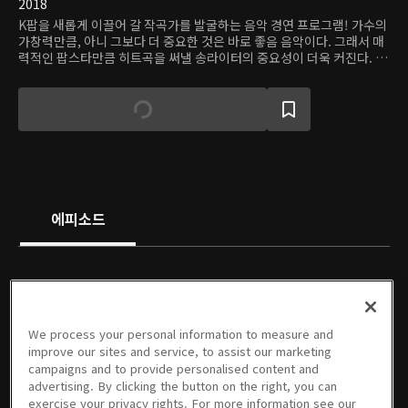
2018
K팝을 새롭게 이끌어 갈 작곡가를 발굴하는 음악 경연 프로그램! 가수의
가창력만큼, 아니 그보다 더 중요한 것은 바로 좋음 음악이다. 그래서 매
력적인 팝스타만큼 히트곡을 써낼 송라이터의 중요성이 더욱 커진다. 연
령 불문, 경험 불문! 오직 좋은 곡 하나로만 경쟁할 스타 작곡가 지망생들
의 도전이 시작된다. 과연 차세대 히트팝을 써낼 주인공은 누가 될까? 탁
재훈이 진행하고, 윤일상, 휘성, 라이머, 라이언 전 등 한국 음악계 최고
의 송라이터 겸 프로듀서들이 심사위원을 맡는다. 최종 우승자에겐 최고
의 보컬리스트와 함께 협연해 음원을 발매할 기회를 제공한다.
에피소드
We process your personal information to measure and
01회
02회
03회
04회
05회
06회
improve our sites and service, to assist our marketing
11/25/2018 • 1시간 14분
12/02/2018 • 1시간 13분
12/09/2018 • 1시간 4분
12/16/2018 • 1시간 11분
12/23/2018 • 1시간 8분
12/30/2018 • 1시간 2분
campaigns and to provide personalised content and
advertising. By clicking the button on the right, you can
exercise your privacy rights. For more information see our