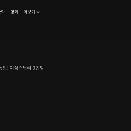
오락
영화
더보기
폭발! 여심스틸러 3인방