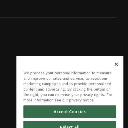
We process your personal information to measure
and improve our sites and service, to assist our
marketing campaigns and to provide personalised
content and advertising. By clicking the button on
the right, you can exercise your privacy rights. For
more information see our privacy notice
Accept Cookies
Reject All