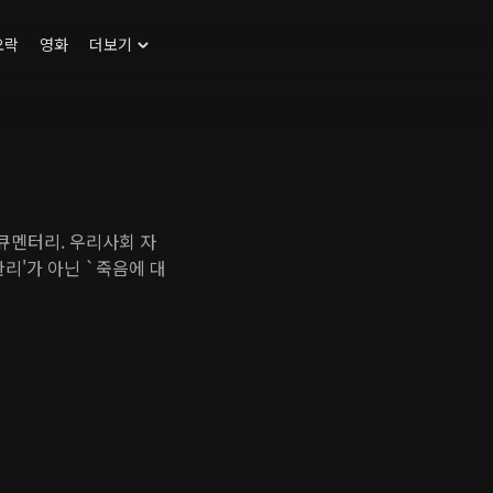
오락
영화
더보기
큐멘터리. 우리사회 자
리'가 아닌 `죽음에 대