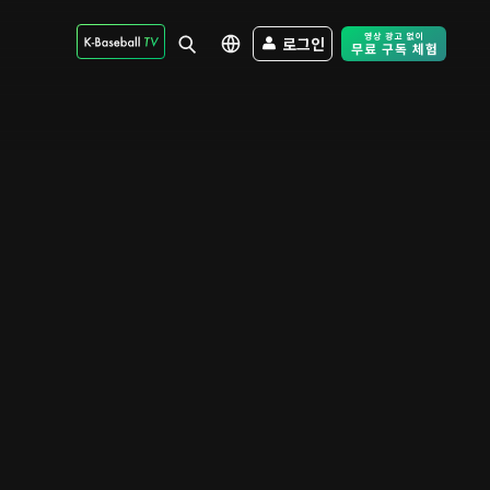
로그인
Free Trial - Sk