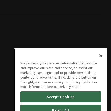
We process your personal information to measure
and improve our sites and service, to assist our
marketing campaigns and to provide personalised
content and advertising. By clicking the button on
the right, you can exercise your privacy rights. For
more information see our privacy notice
Accept Cookies
Reject All