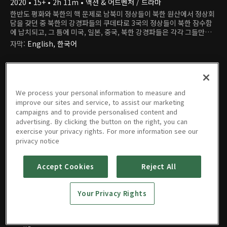
2020 • 15+ • 2h 11m • 액션 & 어드벤처 / 드라마
한반도 평화와 북한의 핵 문제로 남북미 정상들이 북한 원산에서 정상회
담을 갖던 중 북한의 강경파들의 쿠데타로 3국의 정상들이 북한 잠수함
에 납치되고, 그 틈에 미국, 일본, 중국, 북한 강경파들은 각각 그들만의
전쟁계획을 세우는데, 잠수함에 갇힌 한 대통령은 과연 이 위기를 어떻게
자막
:
English, 한국어
타개해 나갈 것인가?
We process your personal information to measure and
improve our sites and service, to assist our marketing
campaigns and to provide personalised content and
advertising. By clicking the button on the right, you can
exercise your privacy rights. For more information see our
영화
privacy notice
Accept Cookies
Reject All
강철비2:
Your Privacy Rights
정상회담
2020 • 15+ • 2h 11m • 액션 & 어드벤처 / 드라마
EN |