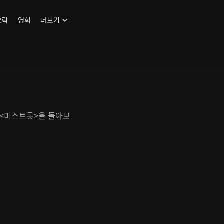
오락
영화
더보기
된 <미스트롯>을 돌아보