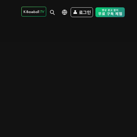
로그인
Free Trial - Sk