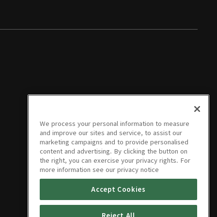
We process your personal information to measure
and improve our sites and service, to assist our
marketing campaigns and to provide personalised
content and advertising. By clicking the button on
the right, you can exercise your privacy rights. For
more information see our privacy notice
Accept Cookies
Reject All