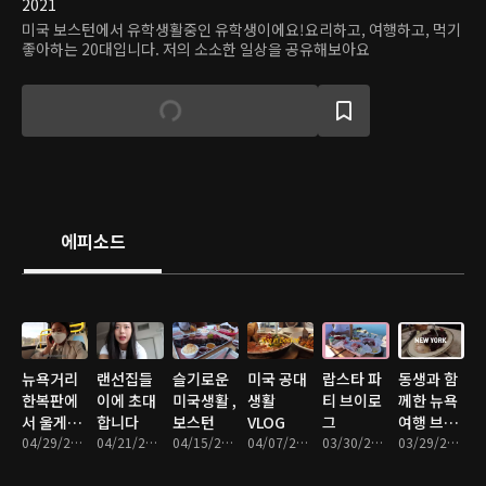
2021
미국 보스턴에서 유학생활중인 유학생이에요!요리하고, 여행하고, 먹기
좋아하는 20대입니다. 저의 소소한 일상을 공유해보아요
에피소드
뉴욕거리
랜선집들
슬기로운
미국 공대
랍스타 파
동생과 함
한복판에
이에 초대
미국생활 ,
생활
티 브이로
께한 뉴욕
서 울게된
합니다
보스턴
VLOG
그
여행 브이
브이로그
04/29/2021 • 22분
04/21/2021 • 23분
04/15/2021 • 16분
04/07/2021 • 8분
03/30/2021 • 8분
로그
03/29/2021 • 19분