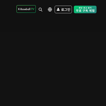
로그인
Free Trial - Sk