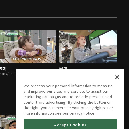
05회
06회
5/02/2023 • 1시간 1분
05/09/2023 • 1시간 8분
We process your personal information to measure
and improve our sites and service, to assist our
marketing campaigns and to provide personalised
content and advertising. By clicking the button on
the right, you can exercise your privacy rights. For
more information see our privacy notice
Accept Cookies