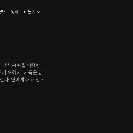
오락
영화
더보기
전국 방방곡곡을 여행한
주기 위해서! 가족은 낡
한다. 연예계 대표 잉꼬
라가 보자.