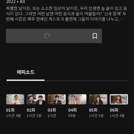
2022 • All
특별한 날이든, 또는 소소한 일상의 날이든, 우리 인생엔 늘 술이 있고 음
식이 있다. 그러면 어떤 날엔 어떤 음식과 술이 어울릴까? '신과 함께' 두
번째 시즌은 매주 연예인 게스트가 출연해 그들의 이야기를 나누고, 맛잘
알 MC들은 상황에 맞는 음식 메뉴를 아낌없이 추천한다.
에피소드
01회
02회
03회
04회
05회
06회
1시간 4분
1시간 2분
1시간
59분
1시간 3분
1시간 4분