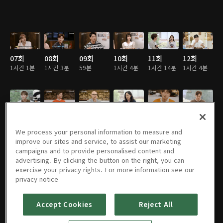
07회
08회
09회
10회
11회
12회
1시간 1분
1시간 3분
59분
1시간 4분
1시간 14분
1시간 4분
13회
14회
15회
16회
17회
18회
1시간 10분
1시간 7분
1시간 4분
1시간 8분
1시간 5분
1시간 7분
We process your personal information to measure and
improve our sites and service, to assist our marketing
campaigns and to provide personalised content and
advertising. By clicking the button on the right, you can
exercise your privacy rights. For more information see our
19회
20회
21회
22회
23회
30회
privacy notice
1시간 7분
1시간 4분
1시간 7분
1시간 11분
1시간 7분
1시간 3분
Accept Cookies
Reject All