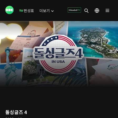
편성표
더보기
돌싱글즈 4