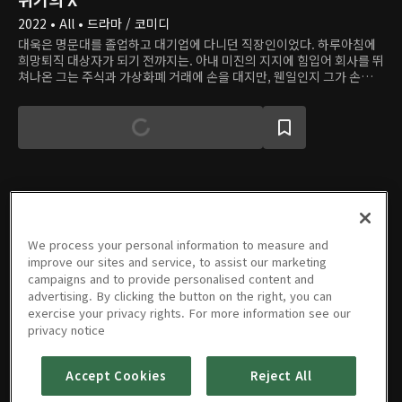
2022 • All • 드라마 / 코미디
대욱은 명문대를 졸업하고 대기업에 다니던 직장인이었다. 하루아침에
희망퇴직 대상자가 되기 전까지는. 아내 미진의 지지에 힘입어 회사를 뛰
쳐나온 그는 주식과 가상화폐 거래에 손을 대지만, 웬일인지 그가 손을
댄 모든 것들의 가격이 폭락한다. 대욱은 자신의 이름으로 된 집도 한 채
없는 상황에서 빚에만 허덕이게 된다. 더 이상 잃을 게 없는 중년의 아저
씨는 과연 재기에 성공할 수 있을까?
에피소드
We process your personal information to measure and
improve our sites and service, to assist our marketing
campaigns and to provide personalised content and
advertising. By clicking the button on the right, you can
exercise your privacy rights. For more information see our
PREMIUM
PREMIUM
PREMIUM
PREMIUM
privacy notice
1회
2회
3회
4회
5회
6회
02/24/2023 • 37분
02/24/2023 • 37분
02/24/2023 • 38분
02/24/2023 • 40분
02/24/2023 • 39분
02/24/2023 • 38분
Accept Cookies
Reject All