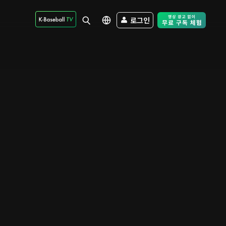
로그인
Free Trial - Sk