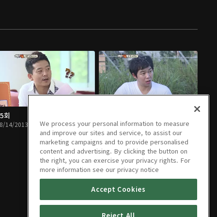
05회
06회
We process your personal information to measure
8/14/2013 • 47분
08/21/2013 • 47분
and improve our sites and service, to assist our
marketing campaigns and to provide personalised
content and advertising. By clicking the button on
the right, you can exercise your privacy rights. For
more information see our privacy notice
Accept Cookies
Reject All