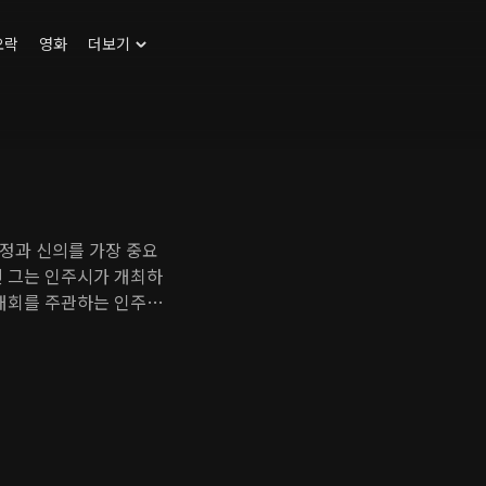
오락
영화
더보기
정과 신의를 가장 중요
던 그는 인주시가 개최하
 대회를 주관하는 인주시
그는 정치 멘토의 권유에
 바탕으로 중앙 정계에
있지만 미래에겐 통하지
힌 비리가 드러나고 시
 된 두 사람 사이엔 사
신들과 뜻이 다른 미래
미래와 조국을 떼어놓으려