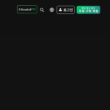
로그인
Free Trial - Sk