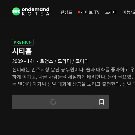
편성표
라이브 TV
드라마
예능/
PREMIUM
시티홀
2009 • 14+ • 로맨스 / 드라마 / 코미디
신미래는 인주시청 말단 공무원이다. 술과 대화를 좋아하고 우
하게 여기고, 다른 사람들을 세심하게 배려한다. 돈이 필요했
는 밴댕이 아가씨 선발 대회에 상금을 노리고 출전한다. 선발
부시장 조국은 예측 불가능한 미래 때문에 골머리를 앓는다. 
따라 지방 도시의 부시장으로 부임했고, 인주시에서의 활동을
진출하려 한다. 그의 정치력은 모두를 손에 넣고 조종할 수 
않는다. 결국 미래의 고집과 끈기 덕분에 선발 대회 상금에 얽
장은 사퇴한다. 조국은 미래를 새 시장으로 만들려 하고, 동지가
랑의 감정이 싹트기 시작한다. 하지만 인주시의 정치가들은 자
를 제거하려 하고, 조국의 약혼자 또한 정치적 야심을 위해 