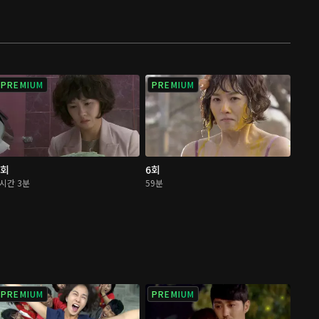
PREMIUM
PREMIUM
5회
6회
1시간 3분
59분
PREMIUM
PREMIUM