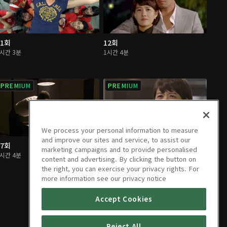
11회
12회
1시간 3분
1시간 4분
PREMIUM
PREMIUM
We process your personal information to measure
and improve our sites and service, to assist our
17회
18회
marketing campaigns and to provide personalised
1시간 4분
1시간 4분
content and advertising. By clicking the button on
the right, you can exercise your privacy rights. For
more information see our privacy notice
Accept Cookies
Reject All