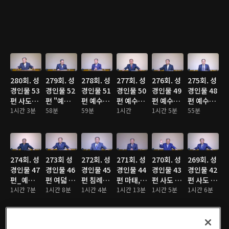
280회. 성
279회. 성
278회. 성
277회. 성
276회. 성
275회. 성
경인물 53
경인물 52
경인물 51
경인물 50
경인물 49
경인물 48
편 사도바
편 "예수
편 예수님
편 예수님
편 예수님
편 예수님
울
1시간 3분
님을 거부
58분
비유에 나
59분
이 섬긴 무
1시간
이 치료해
1시간 5분
만난 죄인
55분
한 인물
오는 인물
명인들
주신 병자
들
들"
들
들
274회. 성
273회 성
272회. 성
271회. 성
270회. 성
269회. 성
경인물 47
경인물 46
경인물 45
경인물 44
경인물 43
경인물 42
편_예수님
편 여덟 사
편 침례요
편 마태,
편 사도 야
편 사도 요
탄생시 주
1시간 7분
도들
1시간 8분
한
1시간 4분
마가, 누가
1시간 13분
고보
1시간 5분
한
1시간 6분
변 인물들