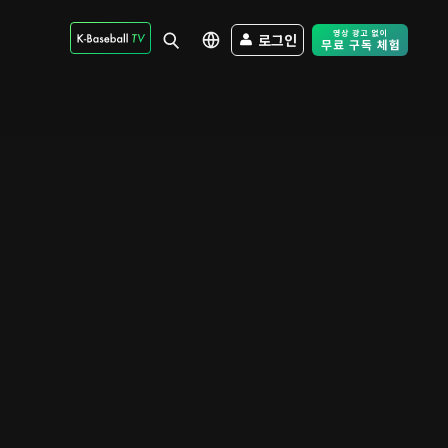
로그인
Free Trial - Sk