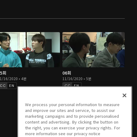
05회
06회
1/16/2020 • 4분
11/16/2020 • 5분
EN
EN
We process your personal information to measure
and improve our sites and service, to assist our
marketing campaigns and to provide personalised
content and advertising. By clicking the button on
the right, you can exercise your privacy rights. For
more information see our privacy notice