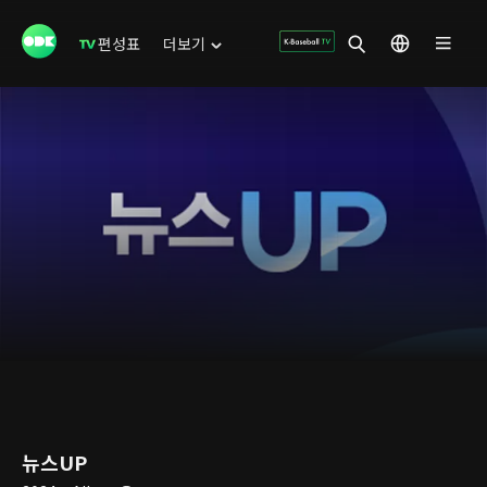
편성표
더보기
뉴스UP