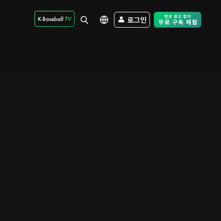
로그인
Free Trial - Sk