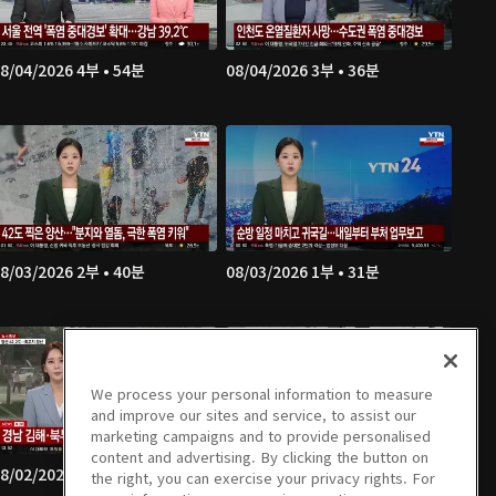
8/04/2026 4부 • 54분
08/04/2026 3부 • 36분
8/03/2026 2부 • 40분
08/03/2026 1부 • 31분
We process your personal information to measure
and improve our sites and service, to assist our
marketing campaigns and to provide personalised
content and advertising. By clicking the button on
8/02/2026 4부 • 47분
08/02/2026 3부 • 36분
the right, you can exercise your privacy rights. For