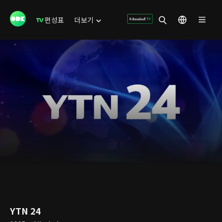
편성표
더보기
YTN 24