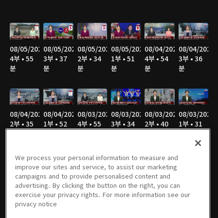
08/05/2026
08/05/2026
08/05/2026
08/05/2026
08/04/2026
08/04/2026
4부 • 55
3부 • 37
2부 • 34
1부 • 51
4부 • 54
3부 • 36
분
분
분
분
분
분
08/04/2026
08/04/2026
08/03/2026
08/03/2026
08/03/2026
08/03/2026
2부 • 35
1부 • 52
4부 • 55
3부 • 34
2부 • 40
1부 • 31
분
분
분
분
분
분
We process your personal information to measure and
improve our sites and service, to assist our marketing
campaigns and to provide personalised content and
08/02/2026
08/02/2026
08/02/2026
08/02/2026
08/02/2026
08/02/2026
advertising. By clicking the button on the right, you can
8부 • 21
7부 • 47
6부 • 34
5부 • 49
4부 • 47
3부 • 36
exercise your privacy rights. For more information see our
분
분
분
분
분
분
privacy notice