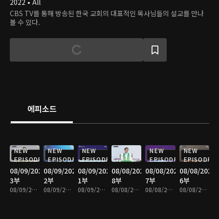
2022 • All
CBS TV를 통해 방송된 한국 교회의 대표적인 목사님들의 설교를 만나
볼 수 있다.
에피소드
NEW
NEW
NEW
NEW
NEW
EPISODE
EPISODE
EPISODE
EPISODE
EPISODE
08/09/2026
08/09/2026
08/09/2026
08/08/2026
08/08/2026
08/08/2026
3부
2부
1부
8부
7부
6부
08/09/2026 • 25분
08/09/2026 • 25분
08/09/2026 • 25분
08/08/2026 • 25분
08/08/2026 • 25분
08/08/2026 • 25분