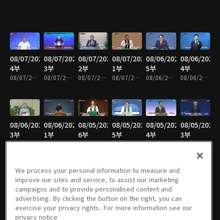
08/07/2026
08/07/2026
08/07/2026
08/07/2026
08/06/2026
08/06/2026
4부
3부
2부
1부
5부
4부
08/07/2026 • 24분
08/07/2026 • 25분
08/07/2026 • 25분
08/07/2026 • 25분
08/06/2026 • 25분
08/06/2026 • 25분
08/06/2026
08/06/2026
08/05/2026
08/05/2026
08/05/2026
08/05/2026
3부
1부
6부
5부
4부
3부
08/06/2026 • 25분
08/06/2026 • 25분
08/05/2026 • 25분
08/05/2026 • 25분
08/05/2026 • 25분
08/05/2026 • 41분
We process your personal information to measure and
improve our sites and service, to assist our marketing
campaigns and to provide personalised content and
08/05/2026
08/05/2026
08/04/2026
08/04/2026
08/04/2026
08/04/2026
advertising. By clicking the button on the right, you can
2부
1부
5부
4부
3부
2부
exercise your privacy rights. For more information see our
08/05/2026 • 25분
08/05/2026 • 25분
08/04/2026 • 25분
08/04/2026 • 25분
08/04/2026 • 25분
08/04/2026 • 24분
privacy notice