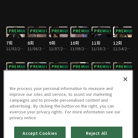
PREMIUM
PREMIUM
PREMIUM
PREMIUM
PREMIUM
PREMIUM
7회
8회
9회
10회
11회
12회
11/02/2023 • 30분
11/06/2023 • 29분
11/07/2023 • 30분
11/09/2023 • 30분
11/10/2023 • 30분
11/14/2023 • 30분
PREMIUM
PREMIUM
PREMIUM
PREMIUM
PREMIUM
PREMIUM
13회
14회
15회
16회
17회
18회
11/15/2023 • 30분
11/16/2023 • 29분
11/17/2023 • 30분
11/20/2023 • 30분
11/21/2023 • 30분
11/22/2023 • 30분
We process your personal information to measure and
improve our sites and service, to assist our marketing
campaigns and to provide personalised content and
PREMIUM
PREMIUM
PREMIUM
PREMIUM
PREMIUM
PREMIUM
advertising. By clicking the button on the right, you can
exercise your privacy rights. For more information see our
19회
20회
21회
22회
23회
24회
privacy notice
11/23/2023 • 29분
11/24/2023 • 30분
11/27/2023 • 30분
11/28/2023 • 30분
11/29/2023 • 30분
11/30/2023 • 29분
Accept Cookies
Reject All
PREMIUM
PREMIUM
PREMIUM
PREMIUM
PREMIUM
PREMIUM