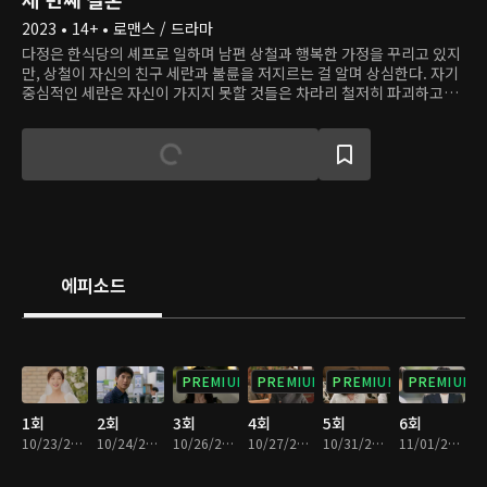
2023 • 14+ • 로맨스 / 드라마
다정은 한식당의 셰프로 일하며 남편 상철과 행복한 가정을 꾸리고 있지
만, 상철이 자신의 친구 세란과 불륜을 저지르는 걸 알며 상심한다. 자기
중심적인 세란은 자신이 가지지 못할 것들은 차라리 철저히 파괴하고자
한다. 아버지의 복수를 위해 일부러 다정에게 접근해 가짜 삶을 살아왔지
만, 그럴수록 자신의 약한 모습을 발견한다. 다정은 자신이 받은 상처를
되갚으려 하고, 오해에서 비롯된 복수는 또 다른 복수로 이어진다. 엇갈
린 선택으로 정반대의 길을 걷게 된 두 여자. 서로에게 칼날을 세운 복수
의 상황에서 진정한 사랑을 만난 이들은 어떻게 변화할까?
에피소드
PREMIUM
PREMIUM
PREMIUM
PREMIUM
1회
2회
3회
4회
5회
6회
10/23/2023 • 30분
10/24/2023 • 30분
10/26/2023 • 30분
10/27/2023 • 29분
10/31/2023 • 30분
11/01/2023 • 30분