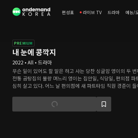
편성표
라이브 TV
드라마
예능/
PREMIUM
내 눈에 콩깍지
2022 • All • 드라마
무슨 일이 있어도 할 말은 하고 사는 당찬 싱글맘 영이의 두 번째
전통 곰탕집의 불량 며느리 영이는 집안일, 식당일, 편의점 파
심히 살고 있다. 어느 날 편의점에 새 파트타임 직원 경준이 들
던 작은 사고 때문에 서로의 인상은 좋지 않았지만, 밝고 당찬
마음을 둘러싼 벽을 허물기 시작한다.