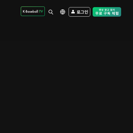
로그인
Free Trial - Sk