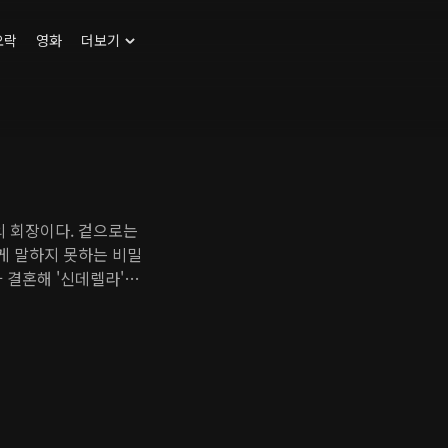
오락
영화
더보기
 회장이다. 겉으로는
게 말하지 못하는 비밀
 결혼해 '신데렐라'가
척한 여성이지만 예기치
 배우가 된 우혁은 어느
똑같이 생긴 서희재가 그
란을 느낄 무렵, 희재
앗은 사건의 진실은 무