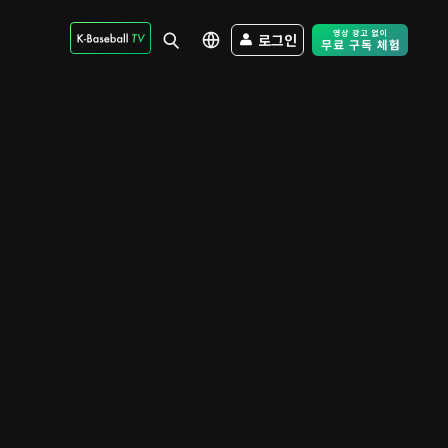
로그인
Free Trial - Sk