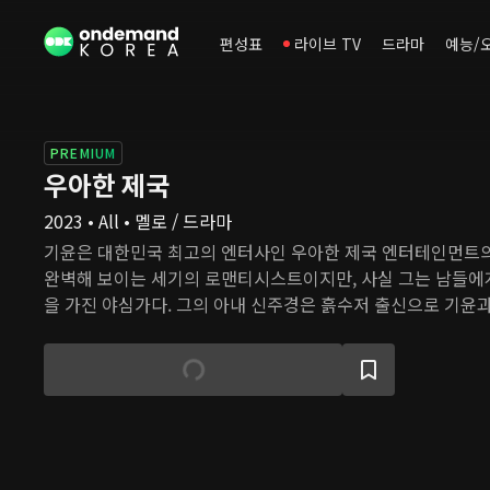
편성표
라이브 TV
드라마
예능/
PREMIUM
우아한 제국
2023 • All • 멜로 / 드라마
기윤은 대한민국 최고의 엔터사인 우아한 제국 엔터테인먼트의
완벽해 보이는 세기의 로맨티시스트이지만, 사실 그는 남들에
을 가진 야심가다. 그의 아내 신주경은 흙수저 출신으로 기윤과
된, 사랑스러운 아내이고 완벽한 엄마이자 멋진 커리어를 개
못한 사건으로 모든 것을 빼앗긴다. 어머니의 반대를 무릅쓰고
날 갑자기 사라진 스승 주경을 그리워한다. 그 순간, 주경과 
의 회사 NA엔터테인먼트에 나타난다. 우혁이 희재의 존재에 혼
는 일부러 기윤에게 접근해 그를 흔든다. 주경의 모든 것을 빼
엇일까, 그리고 희재의 진짜 목적은 무엇일까?