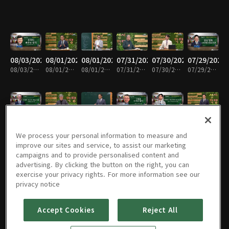
08/03/2026
08/01/2026
08/01/2026
07/31/2026
07/30/2026
07/29/2026
08/03/2026 • 44분
08/01/2026 • 42분
08/01/2026 • 43분
07/31/2026 • 43분
07/30/2026 • 44분
07/29/2026 • 45분
07/28/2026
07/27/2026
07/25/2026
07/24/2026
07/23/2026
07/22/2026
07/28/2026 • 46분
07/27/2026 • 46분
07/25/2026 • 41분
07/24/2026 • 42분
07/23/2026 • 46분
07/22/2026 • 45분
We process your personal information to measure and
improve our sites and service, to assist our marketing
campaigns and to provide personalised content and
advertising. By clicking the button on the right, you can
exercise your privacy rights. For more information see our
07/21/2026
07/20/2026
07/18/2026
07/17/2026
07/16/2026
07/15/2026
privacy notice
07/21/2026 • 44분
07/20/2026 • 45분
07/18/2026 • 41분
07/17/2026 • 42분
07/16/2026 • 46분
07/15/2026 • 45분
Accept Cookies
Reject All