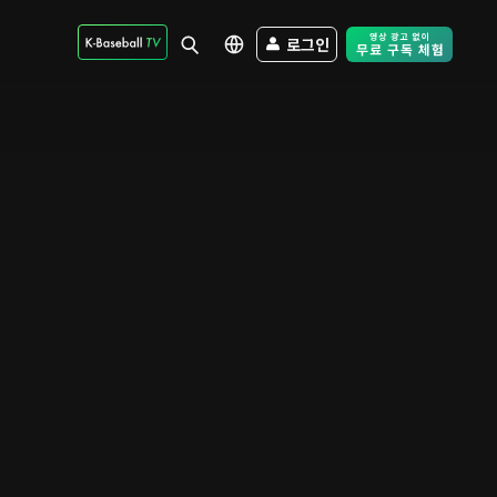
로그인
Free Trial - Sk