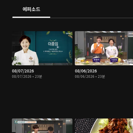
에피소드
08/07/2026
08/06/2026
08/07/2026 • 23분
08/06/2026 • 23분