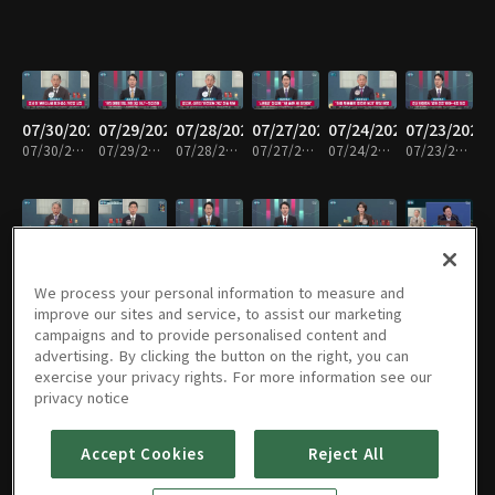
07/30/2026
07/29/2026
07/28/2026
07/27/2026
07/24/2026
07/23/2026
07/30/2026 • 1시간 5분
07/29/2026 • 1시간 8분
07/28/2026 • 1시간 8분
07/27/2026 • 1시간 8분
07/24/2026 • 1시간 7분
07/23/2026 • 49분
07/22/2026
07/21/2026
07/20/2026
07/17/2026
07/16/2026
07/15/2026
07/22/2026 • 1시간 8분
07/21/2026 • 1시간 7분
07/20/2026 • 1시간 7분
07/17/2026 • 1시간 8분
07/16/2026 • 1시간 7분
07/15/2026 • 1시간 8분
We process your personal information to measure and
improve our sites and service, to assist our marketing
campaigns and to provide personalised content and
advertising. By clicking the button on the right, you can
exercise your privacy rights. For more information see our
07/14/2026
07/13/2026
07/10/2026
07/09/2026
07/08/2026
07/07/2026
privacy notice
07/14/2026 • 1시간 7분
07/13/2026 • 1시간 7분
07/10/2026 • 1시간 6분
07/09/2026 • 1시간 9분
07/08/2026 • 1시간 6분
07/07/2026 • 1시간 8분
Accept Cookies
Reject All