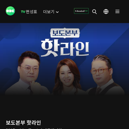
편성표
더보기
보도본부 핫라인