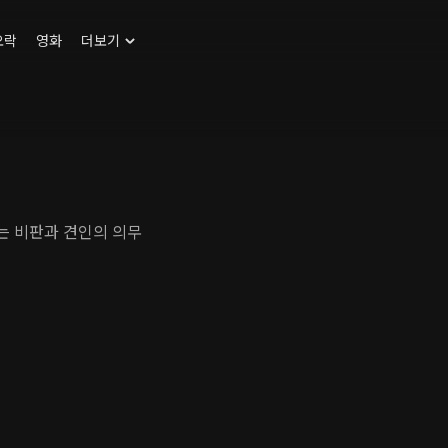
오락
영화
더보기
는 비판과 견인의 의무