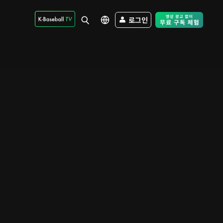
로그인
Free Trial - Sk