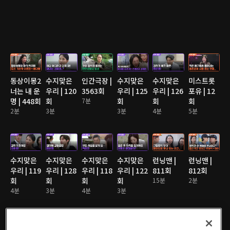
동상이몽2
수지맞은
인간극장 |
수지맞은
수지맞은
미스트롯
너는 내 운
우리 | 120
3563회
우리 | 125
우리 | 126
포유 | 12
명 | 448회
회
7분
회
회
회
2분
3분
3분
4분
5분
수지맞은
수지맞은
수지맞은
수지맞은
런닝맨 |
런닝맨 |
우리 | 119
우리 | 128
우리 | 118
우리 | 122
811회
812회
회
회
회
회
15분
2분
4분
3분
4분
3분