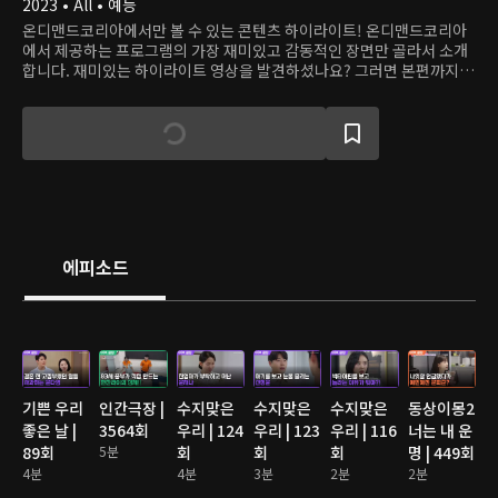
2023 • All • 예능
온디맨드코리아에서만 볼 수 있는 콘텐츠 하이라이트! 온디맨드코리아
에서 제공하는 프로그램의 가장 재미있고 감동적인 장면만 골라서 소개
합니다. 재미있는 하이라이트 영상을 발견하셨나요? 그러면 본편까지
쭉 달려보세요!
에피소드
기쁜 우리
인간극장 |
수지맞은
수지맞은
수지맞은
동상이몽2
좋은 날 |
3564회
우리 | 124
우리 | 123
우리 | 116
너는 내 운
89회
5분
회
회
회
명 | 449회
4분
4분
3분
2분
2분