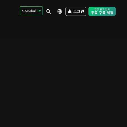
로그인
Free Trial - Sk