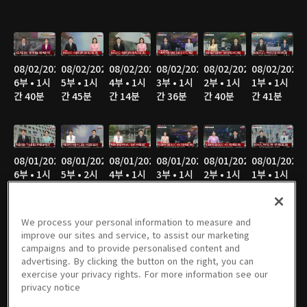
08/02/2026
08/02/2026
08/02/2026
08/02/2026
08/02/2026
08/02/2026
6부 • 1시
5부 • 1시
4부 • 1시
3부 • 1시
2부 • 1시
1부 • 1시
간 40분
간 45분
간 14분
간 36분
간 40분
간 41분
08/01/2026
08/01/2026
08/01/2026
08/01/2026
08/01/2026
08/01/2026
6부 • 1시
5부 • 2시
4부 • 1시
3부 • 1시
2부 • 1시
1부 • 1시
간 35분
간 23분
간 17분
간 34분
간 42분
간 41분
We process your personal information to measure and
improve our sites and service, to assist our marketing
campaigns and to provide personalised content and
07/26/2026
07/26/2026
07/26/2026
07/26/2026
07/26/2026
07/26/2026
advertising. By clicking the button on the right, you can
6부 • 1시
5부 • 1시
4부 • 1시
3부 • 1시
2부 • 1시
1부 • 1시
exercise your privacy rights. For more information see our
간 41분
간 22분
간 33분
간 35분
간 40분
간 46분
privacy notice