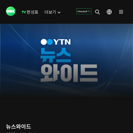
편성표
더보기
뉴스와이드