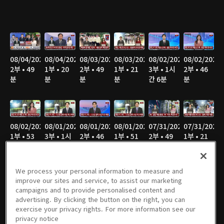
08/04/2026
08/04/2026
08/03/2026
08/03/2026
08/02/2026
08/02/2026
2부 • 49
1부 • 20
2부 • 49
1부 • 21
3부 • 1시
2부 • 46
분
분
분
분
간 6분
분
08/02/2026
08/01/2026
08/01/2026
08/01/2026
07/31/2026
07/31/2026
1부 • 53
3부 • 1시
2부 • 46
1부 • 51
2부 • 49
1부 • 21
분
간 4분
분
분
분
분
We process your personal information to measure and
improve our sites and service, to assist our marketing
campaigns and to provide personalised content and
07/30/2026
07/30/2026
07/29/2026
07/29/2026
07/28/2026
07/28/2026
advertising. By clicking the button on the right, you can
2부 • 49
1부 • 21
2부 • 49
1부 • 21
2부 • 50
1부 • 21
exercise your privacy rights. For more information see our
분
분
분
분
분
분
privacy notice