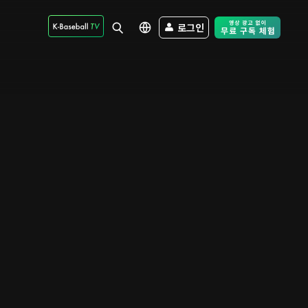
로그인
Free Trial - Sk