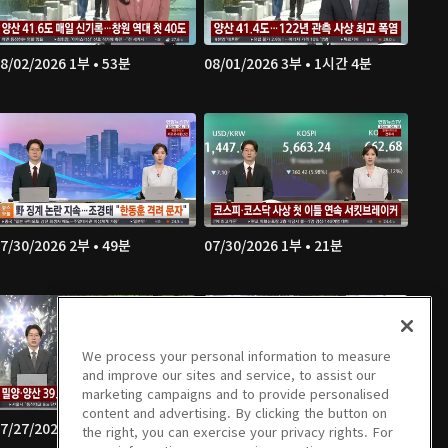
8/02/2026 1부 • 53분
08/01/2026 3부 • 1시간 4분
7/30/2026 2부 • 49분
07/30/2026 1부 • 21분
We process your personal information to measure
and improve our sites and service, to assist our
marketing campaigns and to provide personalised
content and advertising. By clicking the button on
7/27/2026 2부 • 51분
07/27/2026 1부 • 20분
the right, you can exercise your privacy rights. For